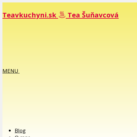
Teavkuchyni.sk
Tea Šuňavcová
MENU
Blog