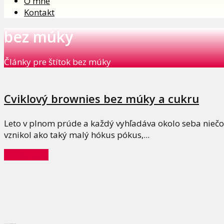
O mne
Kontakt
bez múky
Články pre štítok bez múky
Cviklový brownies bez múky a cukru
Leto v plnom prúde a každý vyhľadáva okolo seba niečo s
vznikol ako taký malý hókus pókus,...
Celý článok