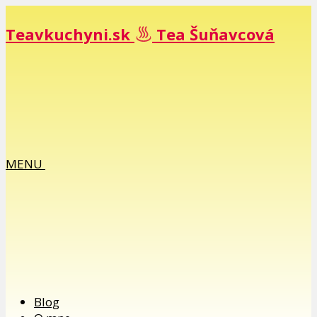
Teavkuchyni.sk
Tea Šuňavcová
MENU
Blog