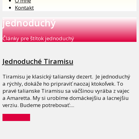
O mne
Kontakt
jednoduchý
Články pre štítok jednoduchý
Jednoduché Tiramisu
Tiramisu je klasický taliansky dezert. Je jednoduchý
a rýchly, dokáže ho pripraviť naozaj ktokoľvek. To
pravé talianske Tiramisu sa väčšinou vyrába z vajec
a Amaretta. My si urobíme domáckejšiu a lacnejšiu
verziu. Budeme potrebovať:...
Celý článok