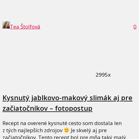
Tea Štolfová
0
2995x
Kysnutý jablkovo-makový slimák aj pre
začiatočníkov – fotopostup
Recept na overené kysnuté cesto som dostala len
z tých najlepších zdrojov
Je skvelý aj pre
začiatočníkov. Tento recept bol pre mňa taký malý