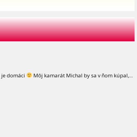
í je domáci
Môj kamarát Michal by sa v ňom kúpal,...