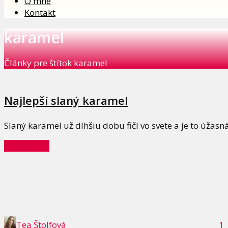
O mne
Kontakt
karamel
Články pre štítok karamel
Najlepší slaný karamel
Slaný karamel už dlhšiu dobu fičí vo svete a je to úžasn
Celý článok
Tea Štolfová
1