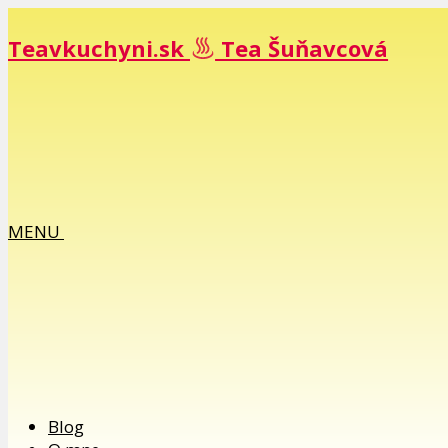
Teavkuchyni.sk
Tea Šuňavcová
MENU
Blog