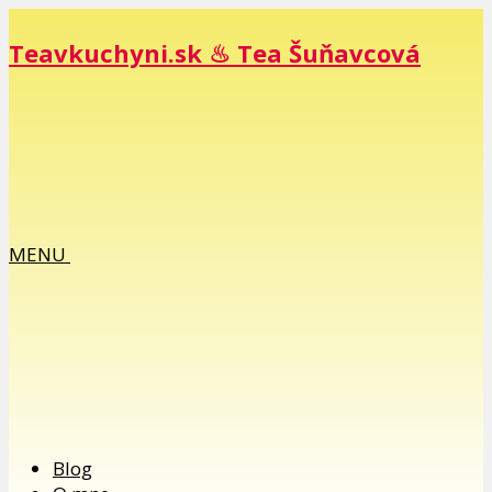
Teavkuchyni.sk ♨ Tea Šuňavcová
MENU
Blog