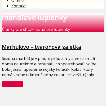
O mne
Kontakt
mandľové lupienky
Články pre štítok mandľové lupienky
Marhuľovo – tvarohová galetka
Sezóna marhúľ je v plnom prúde, my sme ich mali
doma neúrekom a nestíhali ich spotrebovať, voľba
bola jasná, upečieme nejaký koláčik. Koláč, ktorý
nemá v sebe takmer žiadny cukor, je svieži, rýchly...
Celý článok