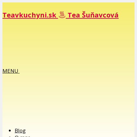
Teavkuchyni.sk
Tea Šuňavcová
MENU
Blog