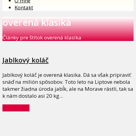
O mne
Kontakt
overená klasika
Články pre štítok overená klasika
Jablkový koláč
Jablkový koláč je overená klasika. Dá sa však pripraviť
snáď na milión spôsobov. Toto leto na Liptove nebola
takmer žiadna úroda jabĺk, ale na Morave rástli, tak sa
k nám dostalo asi 20 kg...
Celý článok